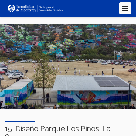
Pasar
al
contenido
principal
15. Diseño Parque Los Pinos: La