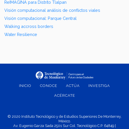
ReIMAGINA para Distrito Tlalpan
Visión computacional análisis de conflictos viales
Visión computacional: Parque Central
Walking accross borders
Water Resilience
INICIO
CONOCE
ACTÚA
INVESTIGA
ACÉRCATE
© 2020 Instituto Tecnológico y de Estudios Superiores De Monterrey,
México.
Av. Eugenio Garza Sada 2501 Sur Col. Tecnológico C.P. 64849 |