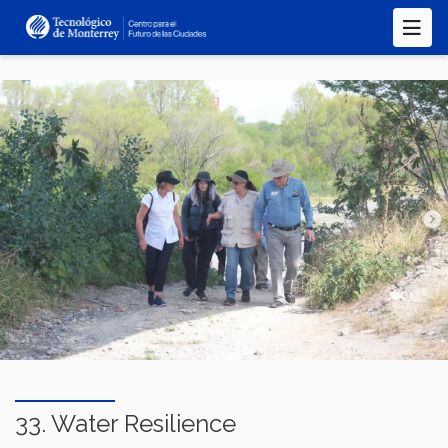
Pasar
al
contenido
principal
33. Water Resilience