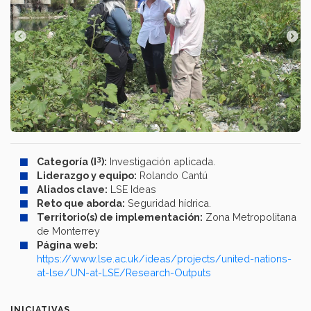
3
Categoría (I
):
Investigación aplicada.
Liderazgo y equipo:
Rolando Cantú
Aliados clave:
LSE Ideas
Reto que aborda:
Seguridad hídrica.
Territorio(s) de implementación:
Zona Metropolitana
de Monterrey
Página web:
https://www.lse.ac.uk/ideas/projects/united-nations-
at-lse/UN-at-LSE/Research-Outputs
INICIATIVAS