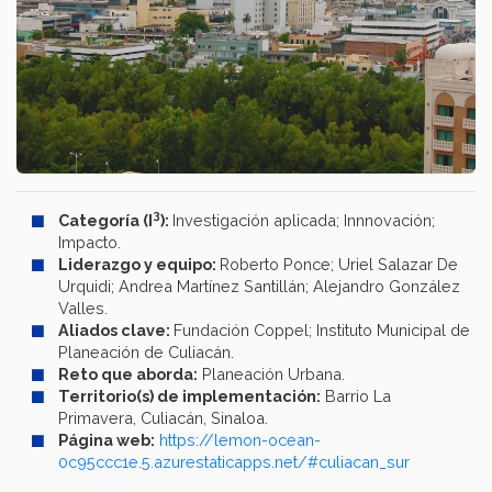
3
Categoría (I
):
Investigación aplicada; Innnovación;
Impacto.
Liderazgo y equipo:
Roberto Ponce; Uriel Salazar De
Urquidi; Andrea Martínez Santillán; Alejandro González
Valles.
Aliados clave:
Fundación Coppel; Instituto Municipal de
Planeación de Culiacán.
Reto que aborda:
Planeación Urbana.
Territorio(s) de implementación:
Barrio La
Primavera, Culiacán, Sinaloa.
Página web:
https://lemon-ocean-
0c95ccc1e.5.azurestaticapps.net/#culiacan_sur