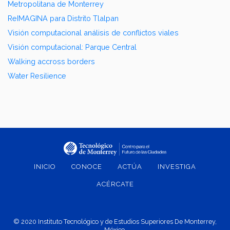
Metropolitana de Monterrey
ReIMAGINA para Distrito Tlalpan
Visión computacional análisis de conflictos viales
Visión computacional: Parque Central
Walking accross borders
Water Resilience
INICIO
CONOCE
ACTÚA
INVESTIGA
ACÉRCATE
© 2020 Instituto Tecnológico y de Estudios Superiores De Monterrey,
México.