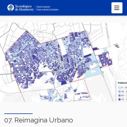
Pasar
al
contenido
principal
07. Reimagina Urbano